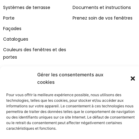
o
b
d
g
Systèmes de terrasse
Documents et instructions
o
e
i
r
k
n
a
Porte
Prenez soin de vos fenêtres
m
Façades
Catalogues
Couleurs des fenêtres et des
portes
Bertrand
Espace client
Gérer les consentements aux
À propos de la société
contact
cookies
Projets
Demande de service
Pour vous offrir la meilleure expérience possible, nous utilisons des
Carrière
Installation
technologies, telles que les cookies, pour stocker et/ou accéder aux
informations sur votre appareil. Le consentement à ces technologies nous
Projets européens
RGPD
permettra de traiter des données telles que le comportement de navigation
ou des identifiants uniques sur ce site Internet. Le défaut de consentement
Conditions Générales
ou le retrait du consentement peut affecter négativement certaines
caractéristiques et fonctions.