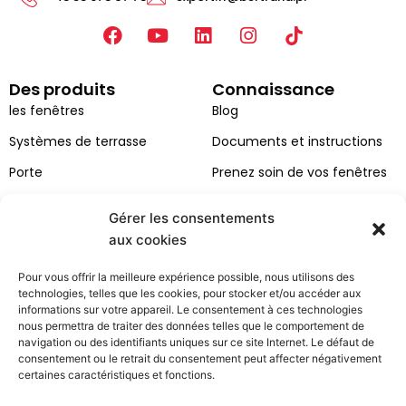
F
Y
L
I
a
o
i
n
c
u
n
s
Des produits
Connaissance
e
t
k
t
b
u
e
a
les fenêtres
Blog
o
b
d
g
Systèmes de terrasse
Documents et instructions
o
e
i
r
k
n
a
Porte
Prenez soin de vos fenêtres
m
Façades
Gérer les consentements
Catalogues
aux cookies
Couleurs des fenêtres et des
Pour vous offrir la meilleure expérience possible, nous utilisons des
portes
technologies, telles que les cookies, pour stocker et/ou accéder aux
informations sur votre appareil. Le consentement à ces technologies
Bertrand
Espace client
nous permettra de traiter des données telles que le comportement de
navigation ou des identifiants uniques sur ce site Internet. Le défaut de
À propos de la société
contact
consentement ou le retrait du consentement peut affecter négativement
certaines caractéristiques et fonctions.
Projets
Demande de service