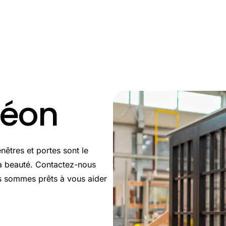
m
déon
êtres et portes sont le
la beauté. Contactez-nous
us sommes prêts à vous aider