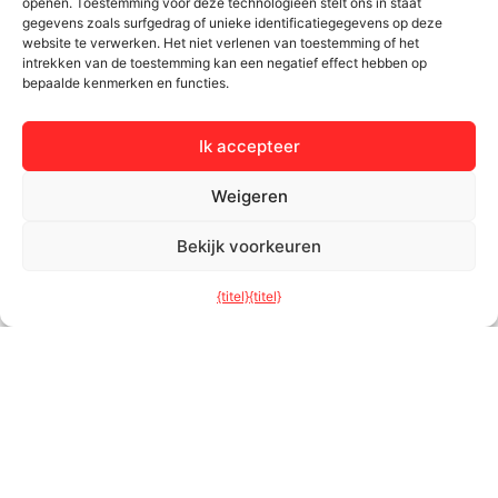
openen. Toestemming voor deze technologieën stelt ons in staat
b
u
e
a
Ramen
Bloggen
gegevens zoals surfgedrag of unieke identificatiegegevens op deze
o
b
d
g
website te verwerken. Het niet verlenen van toestemming of het
Terras systemen
Documenten en instructies
o
e
i
r
intrekken van de toestemming kan een negatief effect hebben op
k
n
a
bepaalde kenmerken en functies.
Deur
Zorg goed voor uw ramen
m
Gevels
Ik accepteer
Catalogi
Weigeren
Kleuren van ramen en
deuren
Bekijk voorkeuren
Bertrand
Klantenzone
{titel}
{titel}
Over het bedrijf
Contact
Projecten
Serviceverzoek
Carrière
Installatie
Projekty UE
AVG
Algemene voorwaarden