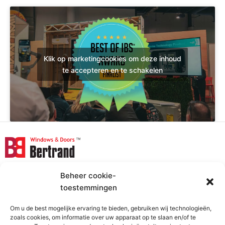
Klik op marketingcookies om deze inhoud
te accepteren en te schakelen
+48 58 678 07 78
export@bertrand.pl
Beheer cookie-
toestemmingen
F
Y
L
I
a
o
i
n
c
u
n
s
Om u de best mogelijke ervaring te bieden, gebruiken wij technologieën,
Producten
Kennis
zoals cookies, om informatie over uw apparaat op te slaan en/of te
e
T
k
t