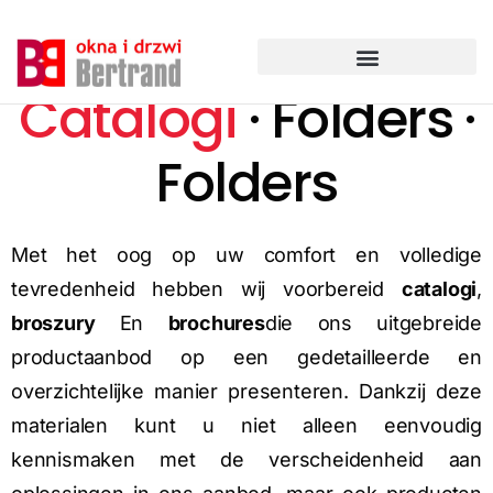
Ga
naar
de
inhoud
Catalogi
· Folders ·
Folders
Met het oog op uw comfort en volledige
tevredenheid hebben wij voorbereid
catalogi
,
broszury
En
brochures
die ons uitgebreide
productaanbod op een gedetailleerde en
overzichtelijke manier presenteren. Dankzij deze
materialen kunt u niet alleen eenvoudig
kennismaken met de verscheidenheid aan