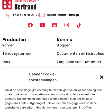
+48 58 678 07 78
export@bertrand.pl
F
Y
L
I
a
o
i
n
c
u
n
s
Producten
Kennis
e
T
k
t
b
u
e
a
Ramen
Bloggen
o
b
d
g
Terras systemen
Documenten en instructies
o
e
i
r
k
n
a
Deur
Zorg goed voor uw ramen
m
Gevels
Beheer cookie-
Catalogi
toestemmingen
Kleuren van ramen en
Om u de best mogelijke ervaring te bieden, gebruiken wij technologieën,
deuren
zoals cookies, om informatie over uw apparaat op te slaan en/of te
openen. Toestemming voor deze technologieën stelt ons in staat
Bertrand
Klantenzone
gegevens zoals surfgedrag of unieke identificatiegegevens op deze
website te verwerken. Het niet verlenen van toestemming of het
Over het bedrijf
Contact