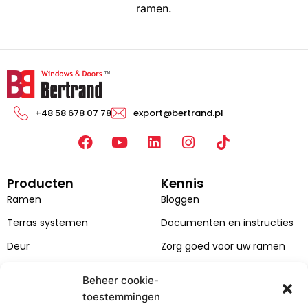
ramen.
+48 58 678 07 78
export@bertrand.pl
F
Y
L
I
a
o
i
n
c
u
n
s
Producten
Kennis
e
T
k
t
b
u
e
a
Ramen
Bloggen
o
b
d
g
Terras systemen
Documenten en instructies
o
e
i
r
k
n
a
Deur
Zorg goed voor uw ramen
m
Gevels
Beheer cookie-
Catalogi
toestemmingen