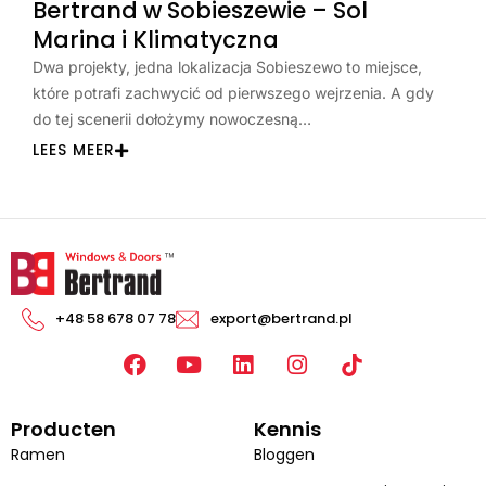
Bertrand w Sobieszewie – Sol
Marina i Klimatyczna
Dwa projekty, jedna lokalizacja Sobieszewo to miejsce,
które potrafi zachwycić od pierwszego wejrzenia. A gdy
do tej scenerii dołożymy nowoczesną…
LEES MEER
+48 58 678 07 78
export@bertrand.pl
F
Y
L
I
a
o
i
n
c
u
n
s
Producten
Kennis
e
T
k
t
b
u
e
a
Ramen
Bloggen
o
b
d
g