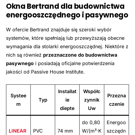
Okna Bertrand dla budownictwa
energooszczędnego i pasywnego
W ofercie Bertrand znajduje się szeroki wybór
systemów, które spełniają lub przewyższają obecne
wymagania dla stolarki energooszczędnej. Niektóre z
nich są również
przeznaczone do budownictwa
pasywnego
i posiadają oficjalne potwierdzenia
jakości od Passive House Institute.
Installat
Współc
Systee
Przezna
Typ
ie
zynnik
m
czenie
diepte
Uw
do 0,80
Energoo
LINEAR
PVC
74 mm
W/(m²·K
szczędn