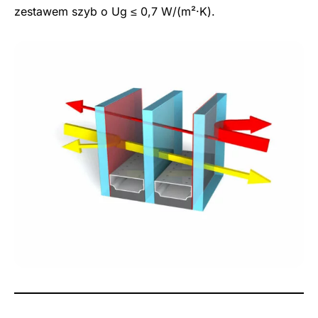
zestawem szyb o Ug ≤ 0,7 W/(m²·K).