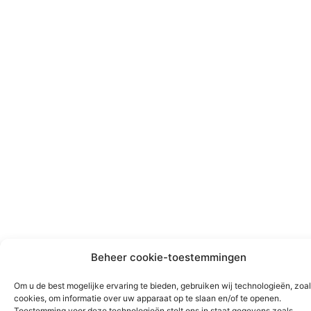
Beheer cookie-toestemmingen
Om u de best mogelijke ervaring te bieden, gebruiken wij technologieën, zoa
cookies, om informatie over uw apparaat op te slaan en/of te openen.
Toestemming voor deze technologieën stelt ons in staat gegevens zoals