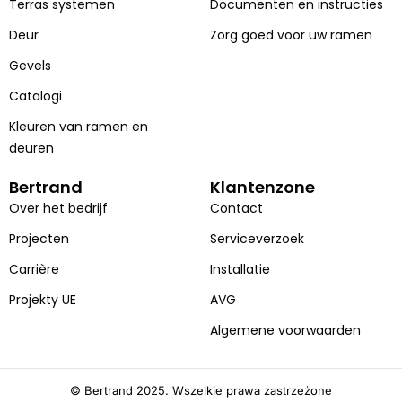
Terras systemen
Documenten en instructies
o
e
i
r
k
n
a
Deur
Zorg goed voor uw ramen
m
Gevels
Catalogi
Kleuren van ramen en
deuren
Bertrand
Klantenzone
Over het bedrijf
Contact
Projecten
Serviceverzoek
Carrière
Installatie
Projekty UE
AVG
Algemene voorwaarden
© Bertrand 2025. Wszelkie prawa zastrzeżone