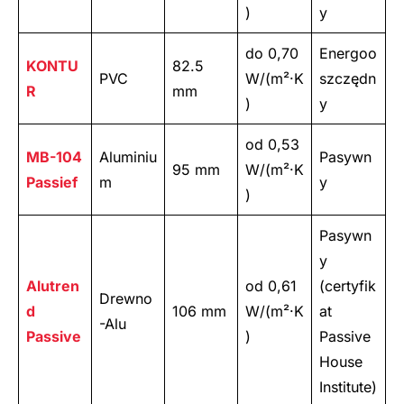
)
y
do 0,70
Energoo
KONTU
82.5
PVC
W/(m²·K
szczędn
R
mm
)
y
od 0,53
MB-104
Aluminiu
Pasywn
95 mm
W/(m²·K
Passief
m
y
)
Pasywn
y
Alutren
od 0,61
(certyfik
Drewno
d
106 mm
W/(m²·K
at
-Alu
Passive
)
Passive
House
Institute)