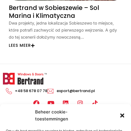
Bertrand w Sobieszewie – Sol
Marina i Klimatyczna
Dwa projekty, jedna lokalizacja Sobieszewo to miejsce,
które potrafi zachwycić od pierwszego wejrzenia. A gdy
do tej scenerii dołożymy nowoczesną…
LEES MEER
+48 58 678 07 78
export@bertrand.pl
F
Y
L
I
a
o
i
n
Beheer cookie-
c
u
n
s
toestemmingen
Producten
Kennis
e
T
k
t
b
u
e
a
Ramen
Bloggen
Om u de best mogelijke ervaring te bieden, gebruiken wij technologieën,