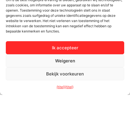
o
b
d
g
zoals cookies, om informatie over uw apparaat op te slaan en/of te
Terras systemen
Documenten en instructies
o
e
i
r
openen. Toestemming voor deze technologieën stelt ons in staat
k
n
a
gegevens zoals surfgedrag of unieke identificatiegegevens op deze
Deur
Zorg goed voor uw ramen
m
website te verwerken. Het niet verlenen van toestemming of het
Gevels
intrekken van de toestemming kan een negatief effect hebben op
bepaalde kenmerken en functies.
Catalogi
Kleuren van ramen en
Ik accepteer
deuren
Weigeren
Bertrand
Klantenzone
Over het bedrijf
Contact
Bekijk voorkeuren
Projecten
Serviceverzoek
{titel}
{titel}
Carrière
Installatie
Projekty UE
AVG
Algemene voorwaarden