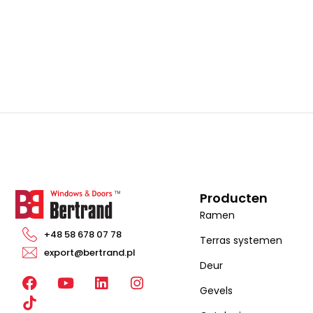
Producten
Ramen
+48 58 678 07 78
Terras systemen
export@bertrand.pl
Deur
F
Y
L
I
Gevels
a
o
i
n
c
u
n
s