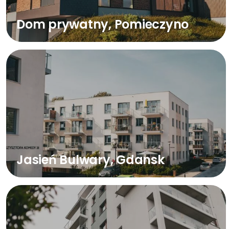
Dom prywatny, Pomieczyno
Jasień Bulwary, Gdansk