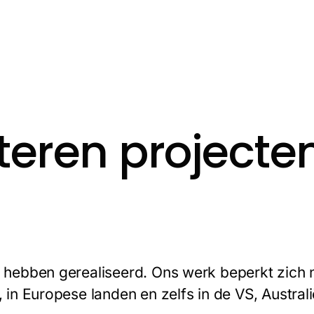
o
e
i
r
k
n
a
m
teren projecte
n hebben gerealiseerd. Ons werk beperkt zich n
n, in Europese landen en zelfs in de VS, Austra