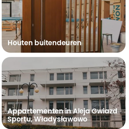
Houten buitendeuren
Appartementen in Aleja Gwiazd
Sportu, Władysławowo