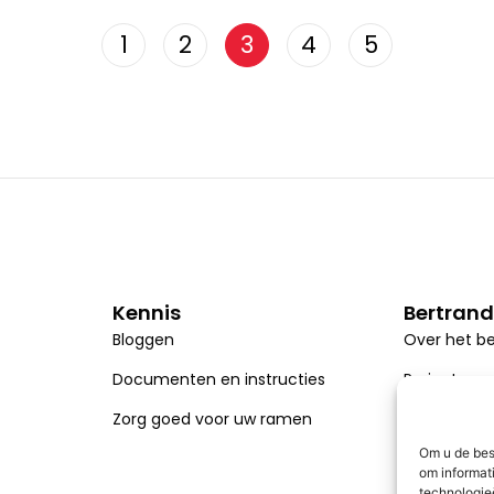
1
2
3
4
5
Kennis
Bertrand
Bloggen
Over het be
Documenten en instructies
Projecten
Zorg goed voor uw ramen
Carrière
Om u de best
Projekty UE
om informat
technologieë