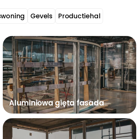
swoning
Gevels
Productiehal
Pagina
Pagina
Pagina
Pagina
Pagina
Aluminiowa gięta fasada