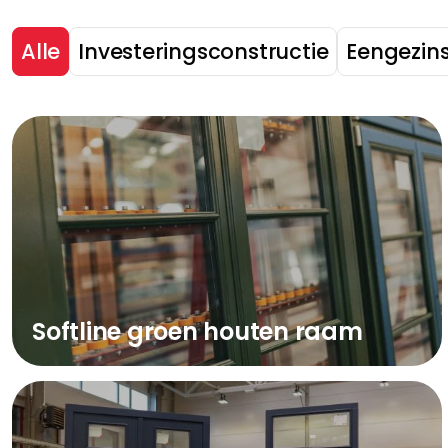
Alle
Investeringsconstructie
Eengezin
Softline groen houten raam