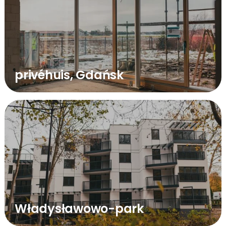
privéhuis, Gdańsk
Władysławowo-park