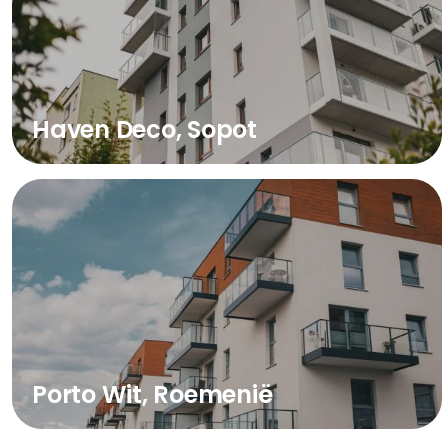
Haven Deco, Sopot
Porto Wit, Roemenië