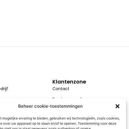
Klantenzone
drijf
Contact
Serviceverzoek
Beheer cookie-toestemmingen
Installatie
 mogelijke ervaring te bieden, gebruiken wij technologieën, zoals cookies,
AVG
ie over uw apparaat op te slaan en/of te openen. Toestemming voor deze
n stelt ons in staat gegevens zoals surfgedrag of unieke