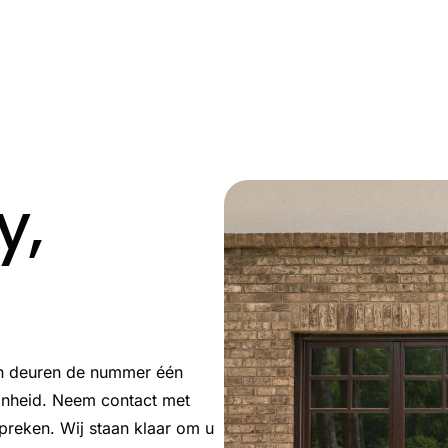
o
e
i
r
k
n
a
m
y,
en deuren de nummer één
oonheid. Neem contact met
preken. Wij staan klaar om u