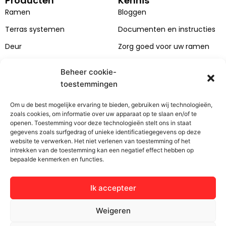
Producten
Kennis
e
T
k
t
b
u
e
a
Ramen
Bloggen
o
b
d
g
Terras systemen
Documenten en instructies
o
e
i
r
k
n
a
Deur
Zorg goed voor uw ramen
m
Gevels
Beheer cookie-
Catalogi
toestemmingen
Kleuren van ramen en
Om u de best mogelijke ervaring te bieden, gebruiken wij technologieën,
deuren
zoals cookies, om informatie over uw apparaat op te slaan en/of te
openen. Toestemming voor deze technologieën stelt ons in staat
Bertrand
Klantenzone
gegevens zoals surfgedrag of unieke identificatiegegevens op deze
website te verwerken. Het niet verlenen van toestemming of het
Over het bedrijf
Contact
intrekken van de toestemming kan een negatief effect hebben op
bepaalde kenmerken en functies.
Projecten
Serviceverzoek
Carrière
Installatie
Ik accepteer
Projekty UE
AVG
Weigeren
Algemene voorwaarden