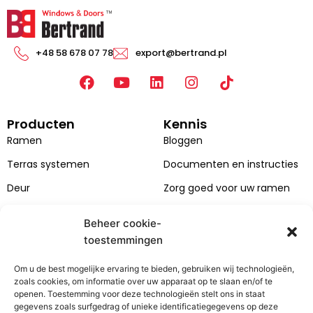
+48 58 678 07 78
export@bertrand.pl
F
Y
L
I
a
o
i
n
c
u
n
s
Producten
Kennis
e
T
k
t
b
u
e
a
Ramen
Bloggen
o
b
d
g
Terras systemen
Documenten en instructies
o
e
i
r
k
n
a
Deur
Zorg goed voor uw ramen
m
Gevels
Beheer cookie-
Catalogi
toestemmingen
Kleuren van ramen en
Om u de best mogelijke ervaring te bieden, gebruiken wij technologieën,
deuren
zoals cookies, om informatie over uw apparaat op te slaan en/of te
openen. Toestemming voor deze technologieën stelt ons in staat
Bertrand
Klantenzone
gegevens zoals surfgedrag of unieke identificatiegegevens op deze