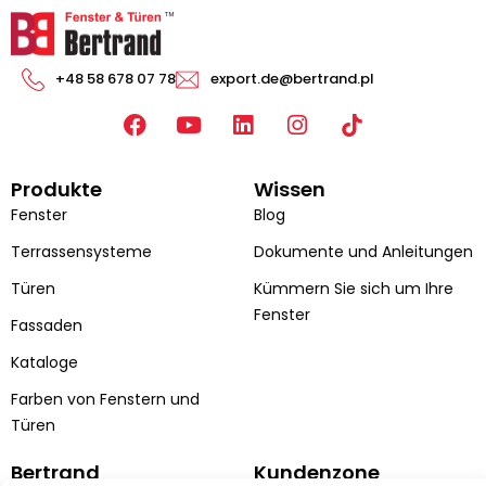
+48 58 678 07 78
export.de@bertrand.pl
F
Y
L
I
a
o
i
n
c
u
n
s
Produkte
Wissen
e
t
k
t
b
u
e
a
Fenster
Blog
o
b
d
g
Terrassensysteme
Dokumente und Anleitungen
o
e
i
r
k
n
a
Türen
Kümmern Sie sich um Ihre
m
Fenster
Fassaden
Kataloge
Farben von Fenstern und
Türen
Bertrand
Kundenzone