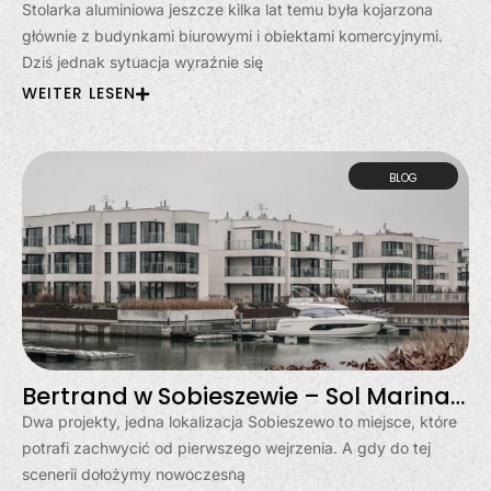
Stolarka aluminiowa jeszcze kilka lat temu była kojarzona
głównie z budynkami biurowymi i obiektami komercyjnymi.
Dziś jednak sytuacja wyraźnie się
WEITER LESEN
BLOG
Bertrand w Sobieszewie – Sol Marina i Klimatyczna
Dwa projekty, jedna lokalizacja Sobieszewo to miejsce, które
potrafi zachwycić od pierwszego wejrzenia. A gdy do tej
scenerii dołożymy nowoczesną