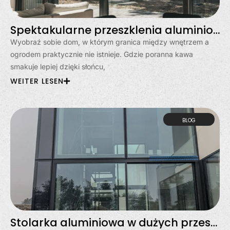
Spektakularne przeszklenia aluminiowe w Gdyni – dom otwarty na świat
Wyobraź sobie dom, w którym granica między wnętrzem a
ogrodem praktycznie nie istnieje. Gdzie poranna kawa
smakuje lepiej dzięki słońcu,
WEITER LESEN
BLOG
Stolarka aluminiowa w dużych przeszkleniach? Moda, czy stały trend?