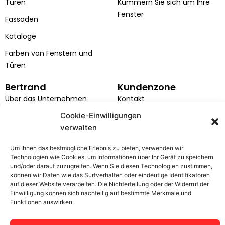
Türen
Kümmern Sie sich um Ihre
m
Fenster
Fassaden
Kataloge
Farben von Fenstern und
Türen
Bertrand
Kundenzone
Über das Unternehmen
Kontakt
Cookie-Einwilligungen
Projekte
Service-Anfrage
verwalten
Karriere
Installation
Um Ihnen das bestmögliche Erlebnis zu bieten, verwenden wir
EU-Projekte
DSGVO
Technologien wie Cookies, um Informationen über Ihr Gerät zu speichern
und/oder darauf zuzugreifen. Wenn Sie diesen Technologien zustimmen,
Allgemeine
können wir Daten wie das Surfverhalten oder eindeutige Identifikatoren
Geschäftsbedingungen
auf dieser Website verarbeiten. Die Nichterteilung oder der Widerruf der
Einwilligung können sich nachteilig auf bestimmte Merkmale und
Funktionen auswirken.
© Bertrand 2025. Wszelkie prawa zastrzeżone