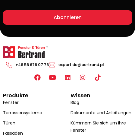
Abonnieren
+48 58 678 07 78
export.de@bertrand.pl
F
Y
L
I
a
o
i
n
c
u
n
s
Produkte
Wissen
e
t
k
t
b
u
e
a
Fenster
Blog
o
b
d
g
Terrassensysteme
Dokumente und Anleitungen
o
e
i
r
k
n
a
Türen
Kümmern Sie sich um Ihre
m
Fenster
Fassaden