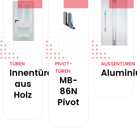
TÜREN
PIVOT-
AUSSENTÜREN
Innentüren
Alumin
TÜREN
MB-
aus
Produkt
86N
anzeigen
Holz
Pivot
Produkt
anzeigen
Produkt
anzeigen