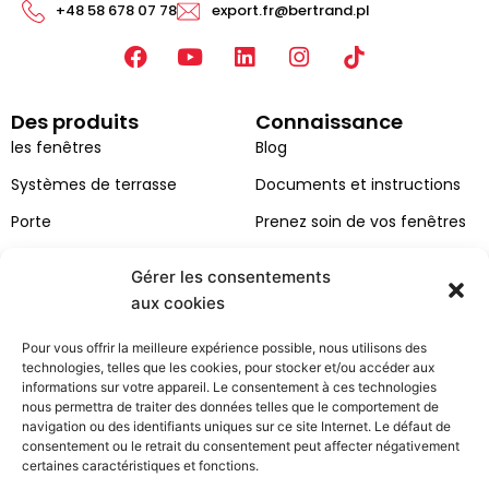
+48 58 678 07 78
export.fr@bertrand.pl
F
Y
L
I
a
o
i
n
c
u
n
s
Des produits
Connaissance
e
t
k
t
b
u
e
a
les fenêtres
Blog
o
b
d
g
Systèmes de terrasse
Documents et instructions
o
e
i
r
k
n
a
Porte
Prenez soin de vos fenêtres
m
Façades
Gérer les consentements
Catalogues
aux cookies
Couleurs des fenêtres et des
Pour vous offrir la meilleure expérience possible, nous utilisons des
portes
technologies, telles que les cookies, pour stocker et/ou accéder aux
informations sur votre appareil. Le consentement à ces technologies
Bertrand
Espace client
nous permettra de traiter des données telles que le comportement de
navigation ou des identifiants uniques sur ce site Internet. Le défaut de
À propos de la société
contact
consentement ou le retrait du consentement peut affecter négativement
certaines caractéristiques et fonctions.
Projets
Demande de service