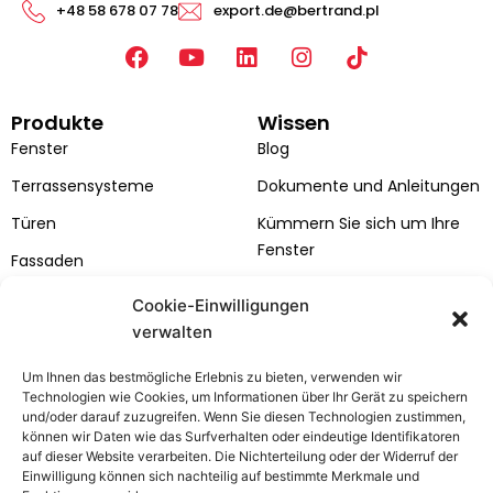
+48 58 678 07 78
export.de@bertrand.pl
F
Y
L
I
a
o
i
n
c
u
n
s
Produkte
Wissen
e
t
k
t
b
u
e
a
Fenster
Blog
o
b
d
g
Terrassensysteme
Dokumente und Anleitungen
o
e
i
r
k
n
a
Türen
Kümmern Sie sich um Ihre
m
Fenster
Fassaden
Kataloge
Cookie-Einwilligungen
verwalten
Farben von Fenstern und
Türen
Um Ihnen das bestmögliche Erlebnis zu bieten, verwenden wir
Technologien wie Cookies, um Informationen über Ihr Gerät zu speichern
Bertrand
Kundenzone
und/oder darauf zuzugreifen. Wenn Sie diesen Technologien zustimmen,
Über das Unternehmen
Kontakt
können wir Daten wie das Surfverhalten oder eindeutige Identifikatoren
auf dieser Website verarbeiten. Die Nichterteilung oder der Widerruf der
Projekte
Service-Anfrage
Einwilligung können sich nachteilig auf bestimmte Merkmale und