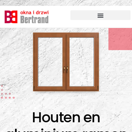
Ga
naar
de
inhoud
Houten en