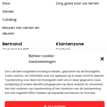
k
n
a
Deur
Zorg goed voor uw ramen
m
Gevels
Catalogi
Kleuren van ramen en
deuren
Bertrand
Klantenzone
Over het bedrijf
Contact
Beheer cookie-
Projecten
Serviceverzoek
toestemmingen
Carrière
Installatie
Om u de best mogelijke ervaring te bieden, gebruiken wij technologieën,
Projekty UE
AVG
zoals cookies, om informatie over uw apparaat op te slaan en/of te openen.
Toestemming voor deze technologieën stelt ons in staat gegevens zoals
Algemene voorwaarden
surfgedrag of unieke identificatiegegevens op deze website te verwerken.
Het niet verlenen van toestemming of het intrekken van de toestemming
kan een negatief effect hebben op bepaalde kenmerken en functies.
© Bertrand 2025. Wszelkie prawa zastrzeżone
Ik accepteer