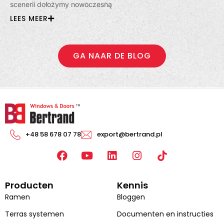
scenerii dołożymy nowoczesną
LEES MEER
GA NAAR DE BLOG
+48 58 678 07 78
export@bertrand.pl
F
Y
L
I
a
o
i
n
c
u
n
s
Producten
Kennis
e
T
k
t
b
u
e
a
Ramen
Bloggen
o
b
d
g
Terras systemen
Documenten en instructies
o
e
i
r