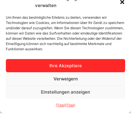
o
b
d
g
verwalten
Terrassensysteme
Dokumente und Anleitungen
o
e
i
r
k
n
a
Um Ihnen das bestmögliche Erlebnis zu bieten, verwenden wir
Türen
Kümmern Sie sich um Ihre
Technologien wie Cookies, um Informationen über Ihr Gerät zu speichern
m
Fenster
und/oder darauf zuzugreifen. Wenn Sie diesen Technologien zustimmen,
Fassaden
können wir Daten wie das Surfverhalten oder eindeutige Identifikatoren
auf dieser Website verarbeiten. Die Nichterteilung oder der Widerruf der
Kataloge
Einwilligung können sich nachteilig auf bestimmte Merkmale und
Farben von Fenstern und
Funktionen auswirken.
Türen
Ihre Akzeptiere
Bertrand
Kundenzone
Über das Unternehmen
Kontakt
Verweigern
Projekte
Service-Anfrage
Einstellungen anzeigen
Karriere
Installation
EU-Projekte
DSGVO
{Titel}
{Titel}
Allgemeine
Geschäftsbedingungen