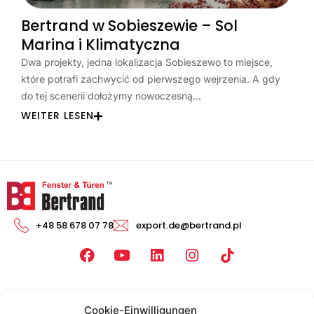
Bertrand w Sobieszewie – Sol
Marina i Klimatyczna
Dwa projekty, jedna lokalizacja Sobieszewo to miejsce,
które potrafi zachwycić od pierwszego wejrzenia. A gdy
do tej scenerii dołożymy nowoczesną…
WEITER LESEN
+48 58 678 07 78
export.de@bertrand.pl
F
Y
L
I
a
o
i
n
c
u
n
s
Produkte
Wissen
e
t
k
t
Cookie-Einwilligungen
b
u
e
a
Fenster
Blog