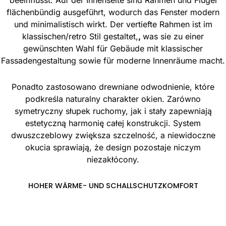
beeinflusst. Auf der Innenseite sind Rahmen und Flügel
flächenbündig ausgeführt, wodurch das Fenster modern
und minimalistisch wirkt. Der vertiefte Rahmen ist im
klassischen/retro Stil gestaltet,
,
was sie zu einer
gewünschten Wahl für Gebäude mit klassischer
Fassadengestaltung sowie für moderne Innenräume macht.
Ponadto zastosowano drewniane odwodnienie, które
podkreśla naturalny charakter okien. Zarówno
symetryczny słupek ruchomy, jak i stały zapewniają
estetyczną harmonię całej konstrukcji. System
dwuszczeblowy zwiększa szczelność, a niewidoczne
okucia sprawiają, że design pozostaje niczym
niezakłócony.
HOHER WÄRME- UND SCHALLSCHUTZKOMFORT