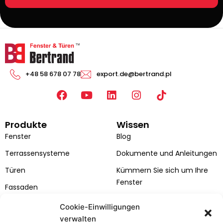
+48 58 678 07 78
export.de@bertrand.pl
F
Y
L
I
a
o
i
n
c
u
n
s
Produkte
Wissen
e
t
k
t
b
u
e
a
Fenster
Blog
o
b
d
g
Terrassensysteme
Dokumente und Anleitungen
o
e
i
r
k
n
a
Türen
Kümmern Sie sich um Ihre
m
Fenster
Fassaden
Kataloge
Cookie-Einwilligungen
verwalten
Farben von Fenstern und