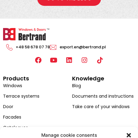
+48 58 678 07 78
export.en@bertrand.pl
F
Y
L
I
a
o
i
n
c
u
n
s
Products
Knowledge
e
t
k
t
b
u
e
a
Windows
Blog
o
b
d
g
Terrace systems
Documents and instructions
o
e
i
r
k
n
a
Door
Take care of your windows
m
Facades
Catalogues
Manage cookie consents