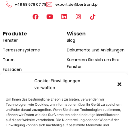
+48 58 678 07 78
export.de@bertrand.pl
F
Y
L
I
a
o
i
n
c
u
n
s
Produkte
Wissen
e
t
k
t
b
u
e
a
Fenster
Blog
o
b
d
g
Terrassensysteme
Dokumente und Anleitungen
o
e
i
r
k
n
a
Türen
Kümmern Sie sich um Ihre
m
Fenster
Fassaden
Kataloge
Cookie-Einwilligungen
verwalten
Farben von Fenstern und
Türen
Um Ihnen das bestmögliche Erlebnis zu bieten, verwenden wir
Technologien wie Cookies, um Informationen über Ihr Gerät zu speichern
Bertrand
Kundenzone
und/oder darauf zuzugreifen. Wenn Sie diesen Technologien zustimmen,
Über das Unternehmen
Kontakt
können wir Daten wie das Surfverhalten oder eindeutige Identifikatoren
auf dieser Website verarbeiten. Die Nichterteilung oder der Widerruf der
Projekte
Service-Anfrage
Einwilligung können sich nachteilig auf bestimmte Merkmale und