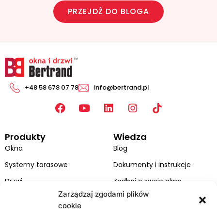
PRZEJDŹ DO BLOGA
+48 58 678 07 78
info@bertrand.pl
F
Y
L
I
a
o
i
n
c
u
n
s
Produkty
Wiedza
e
t
k
t
b
u
e
a
Okna
Blog
o
b
d
g
Systemy tarasowe
Dokumenty i instrukcje
o
e
i
r
k
n
a
Drzwi
Zadbaj o swoje okna
m
Zarządzaj zgodami plików
Fasady
cookie
Katalogi