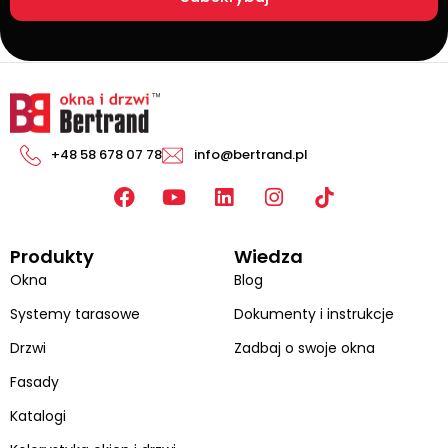
+48 58 678 07 78
info@bertrand.pl
F
Y
L
I
a
o
i
n
c
u
n
s
Produkty
Wiedza
e
t
k
t
b
u
e
a
Okna
Blog
o
b
d
g
Systemy tarasowe
Dokumenty i instrukcje
o
e
i
r
k
n
a
Drzwi
Zadbaj o swoje okna
m
Fasady
Katalogi