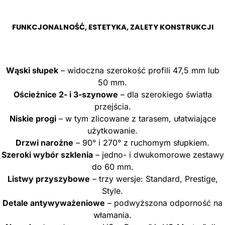
FUNKCJONALNOŚĆ, ESTETYKA, ZALETY KONSTRUKCJI
Wąski słupek
– widoczna szerokość profili 47,5 mm lub
50 mm.
Ościeżnice 2- i 3-szynowe
– dla szerokiego światła
przejścia.
Niskie progi
– w tym zlicowane z tarasem, ułatwiające
użytkowanie.
Drzwi narożne
– 90° i 270° z ruchomym słupkiem.
Szeroki wybór szklenia
– jedno- i dwukomorowe zestawy
do 60 mm.
Listwy przyszybowe
– trzy wersje: Standard, Prestige,
Style.
Detale antywyważeniowe
– podwyższona odporność na
włamania.