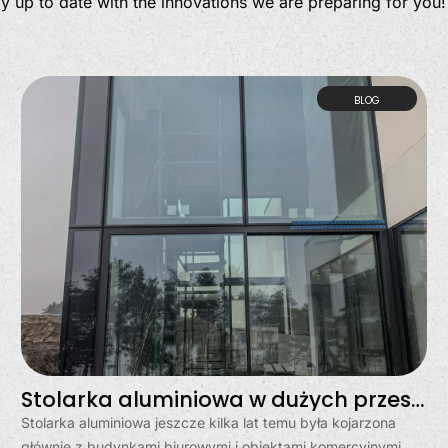
ay up to date with the innovations we are preparing for you!
BLOG
Stolarka aluminiowa w dużych przeszkleniach? Moda, czy stały trend?
Stolarka aluminiowa jeszcze kilka lat temu była kojarzona
głównie z budynkami biurowymi i obiektami komercyjnymi.