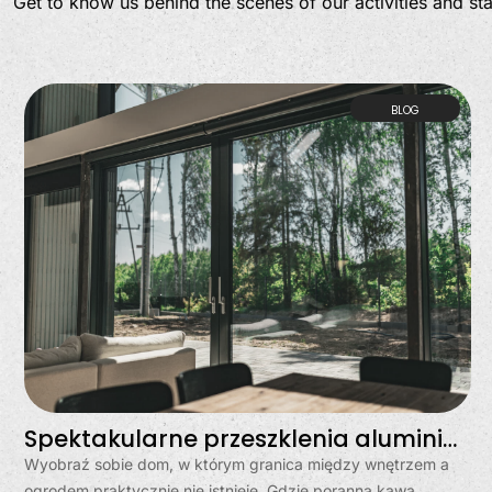
Get to know us behind the scenes of our activities and st
BLOG
Spektakularne przeszklenia aluminiowe w Gdyni – dom otwarty na świat
Wyobraź sobie dom, w którym granica między wnętrzem a
ogrodem praktycznie nie istnieje. Gdzie poranna kawa