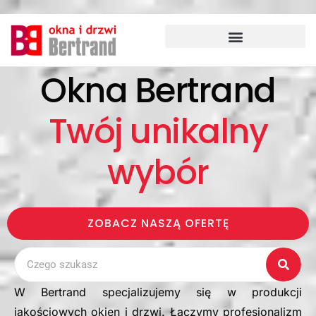
Przejdź
do
treści
Okna Bertrand
Twój unikalny
wybór
ZOBACZ NASZĄ OFERTĘ
Szukaj
W Bertrand specjalizujemy się w produkcji
jakościowych okien i drzwi. Łączymy profesjonalizm