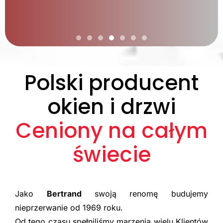
PIVOT SERIES
Polski producent
Odkryj zupełną nowość w wypełnieniach premium
okien i drzwi
dla Twoich drzwi Pivot.
Ceniony na całym
DOWIEDZ SIĘ WIĘCEJ
świecie
Jako
Bertrand
swoją renomę budujemy
nieprzerwanie od 1969 roku.
Od tego czasu spełniliśmy marzenia wielu Klientów