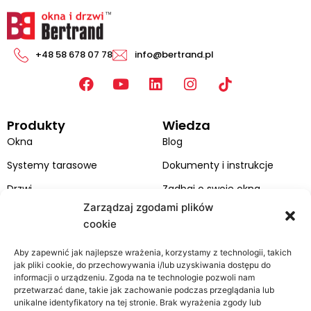
+48 58 678 07 78
info@bertrand.pl
F
Y
L
I
a
o
i
n
c
u
n
s
Produkty
Wiedza
e
t
k
t
b
u
e
a
Okna
Blog
o
b
d
g
Systemy tarasowe
Dokumenty i instrukcje
o
e
i
r
k
n
a
Drzwi
Zadbaj o swoje okna
m
Zarządzaj zgodami plików
Fasady
cookie
Katalogi
Aby zapewnić jak najlepsze wrażenia, korzystamy z technologii, takich
Kolorystyka okien i drzwi
jak pliki cookie, do przechowywania i/lub uzyskiwania dostępu do
informacji o urządzeniu. Zgoda na te technologie pozwoli nam
Bertrand
Strefa klienta
przetwarzać dane, takie jak zachowanie podczas przeglądania lub
unikalne identyfikatory na tej stronie. Brak wyrażenia zgody lub
O firmie
Kontakt