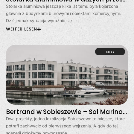
Stolarka aluminiowa jeszcze kilka lat temu była kojarzona
głównie z budynkami biurowymi i obiektami komercyjnymi.
Dziś jednak sytuacja wyraźnie się
WEITER LESEN
BLOG
Bertrand w Sobieszewie – Sol Marina i Klimatyczna
Dwa projekty, jedna lokalizacja Sobieszewo to miejsce, które
potrafi zachwycić od pierwszego wejrzenia. A gdy do tej
scenerii dołożymy nowoczesną