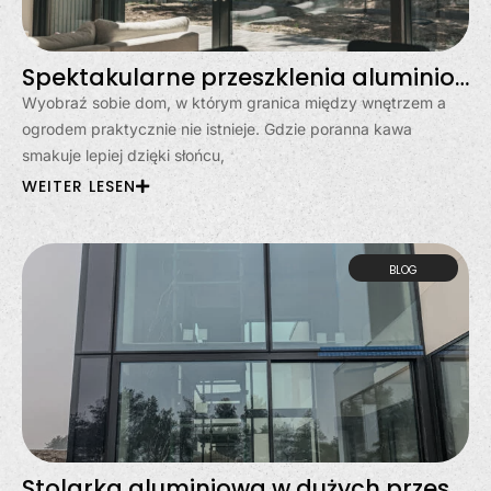
Spektakularne przeszklenia aluminiowe w Gdyni – dom otwarty na świat
Wyobraź sobie dom, w którym granica między wnętrzem a
ogrodem praktycznie nie istnieje. Gdzie poranna kawa
smakuje lepiej dzięki słońcu,
WEITER LESEN
BLOG
Stolarka aluminiowa w dużych przeszkleniach? Moda, czy stały trend?