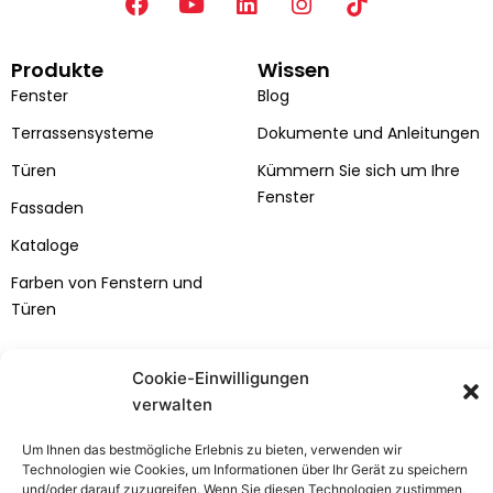
F
Y
L
I
a
o
i
n
c
u
n
s
Produkte
Wissen
e
t
k
t
b
u
e
a
Fenster
Blog
o
b
d
g
Terrassensysteme
Dokumente und Anleitungen
o
e
i
r
k
n
a
Türen
Kümmern Sie sich um Ihre
m
Fenster
Fassaden
Kataloge
Farben von Fenstern und
Türen
Bertrand
Kundenzone
Cookie-Einwilligungen
Über das Unternehmen
Kontakt
verwalten
Projekte
Service-Anfrage
Um Ihnen das bestmögliche Erlebnis zu bieten, verwenden wir
Karriere
Installation
Technologien wie Cookies, um Informationen über Ihr Gerät zu speichern
und/oder darauf zuzugreifen. Wenn Sie diesen Technologien zustimmen,