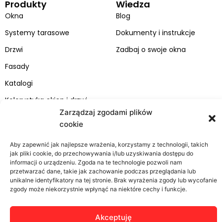
Produkty
Wiedza
e
t
k
t
b
u
e
a
Okna
Blog
o
b
d
g
Systemy tarasowe
Dokumenty i instrukcje
o
e
i
r
k
n
a
Drzwi
Zadbaj o swoje okna
m
Fasady
Katalogi
Kolorystyka okien i drzwi
Zarządzaj zgodami plików
Bertrand
Strefa klienta
cookie
O firmie
Kontakt
Aby zapewnić jak najlepsze wrażenia, korzystamy z technologii, takich
Realizacje
Zgłoszenie serwisowe
jak pliki cookie, do przechowywania i/lub uzyskiwania dostępu do
informacji o urządzeniu. Zgoda na te technologie pozwoli nam
Kariera
Montaż
przetwarzać dane, takie jak zachowanie podczas przeglądania lub
unikalne identyfikatory na tej stronie. Brak wyrażenia zgody lub wycofanie
Projekty UE
RODO
zgody może niekorzystnie wpłynąć na niektóre cechy i funkcje.
Ogólne warunki handlowe
Akceptuję