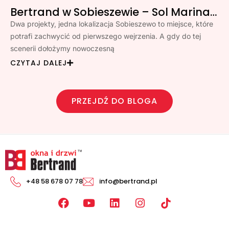
Bertrand w Sobieszewie – Sol Marina i Klimatyczna
Dwa projekty, jedna lokalizacja Sobieszewo to miejsce, które
potrafi zachwycić od pierwszego wejrzenia. A gdy do tej
scenerii dołożymy nowoczesną
CZYTAJ DALEJ
PRZEJDŹ DO BLOGA
+48 58 678 07 78
info@bertrand.pl
F
Y
L
I
a
o
i
n
c
u
n
s