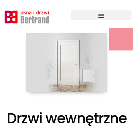
Przejdź
do
treści
Drzwi wewnętrzne