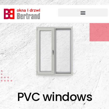
Przejdź
do
treści
PVC windows