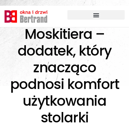
Przejdź
do
treści
Moskitiera –
dodatek, który
znacząco
podnosi komfort
użytkowania
stolarki