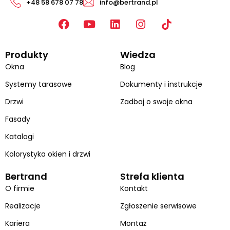
+48 58 678 07 78
info@bertrand.pl
F
Y
L
I
a
o
i
n
c
u
n
s
Produkty
Wiedza
e
t
k
t
b
u
e
a
Okna
Blog
o
b
d
g
Systemy tarasowe
Dokumenty i instrukcje
o
e
i
r
k
n
a
Drzwi
Zadbaj o swoje okna
m
Fasady
Katalogi
Kolorystyka okien i drzwi
Bertrand
Strefa klienta
O firmie
Kontakt
Realizacje
Zgłoszenie serwisowe
Kariera
Montaż