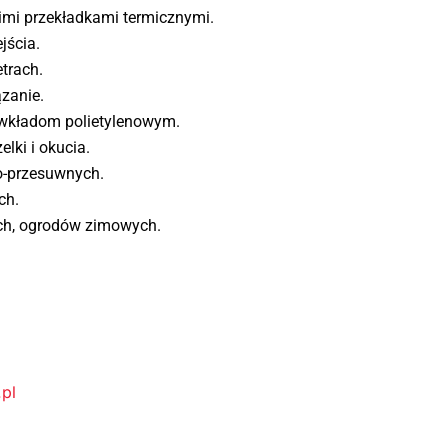
kimi przekładkami termicznymi.
jścia.
trach.
zanie.
 wkładom polietylenowym.
lki i okucia.
o-przesuwnych.
ch.
ch, ogrodów zimowych.
pl