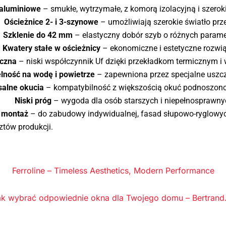
 aluminiowe
– smukłe, wytrzymałe, z komorą izolacyjną i szero
Ościeżnice 2- i 3-szynowe
– umożliwiają szerokie światło prze
Szklenie do 42 mm
– elastyczny dobór szyb o różnych parame
Kwatery stałe w ościeżnicy
– ekonomiczne i estetyczne rozwią
iczna
– niski współczynnik Uf dzięki przekładkom termicznym i
lność na wodę i powietrze
– zapewniona przez specjalne uszcze
alne okucia
– kompatybilność z większością okuć podnoszon
Niski próg
– wygoda dla osób starszych i niepełnosprawny
 montaż
– do zabudowy indywidualnej, fasad słupowo-ryglowy
ztów produkcji.
Ferroline – Timeless Aesthetics, Modern Performance
ak wybrać odpowiednie okna dla Twojego domu – Bertrand.