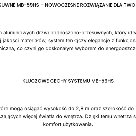
ESUWNE MB-59HS – NOWOCZESNE ROZWIĄZANIE DLA TW
aluminiowych drzwi podnoszono-przesuwnych, który ideal
 jakości materiałów, system ten łączy elegancję z funkcj
ermiczną, co czyni go doskonałym wyborem do energooszc
KLUCZOWE CECHY SYSTEMU MB-59HS
które mogą osiągać wysokość do 2,8 m oraz szerokość do 
jących więcej światła do wnętrza. Dzięki temu wnętrza st
komfort użytkowania.