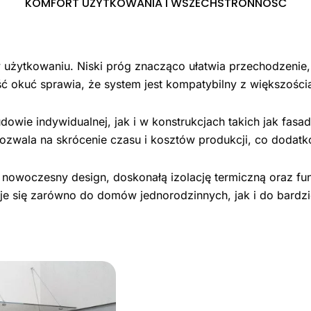
KOMFORT UŻYTKOWANIA I WSZECHSTRONNOŚĆ
żytkowaniu. Niski próg znacząco ułatwia przechodzenie, 
ć okuć sprawia, że system jest kompatybilny z większoś
ie indywidualnej, jak i w konstrukcjach takich jak fasa
ozwala na skrócenie czasu i kosztów produkcji, co dodatk
y nowoczesny design, doskonałą izolację termiczną oraz fu
je się zarówno do domów jednorodzinnych, jak i do bardz