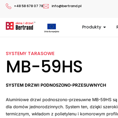
Przejdź
+48 58 678 07 78
info@bertrand.pl
do
treści
Open P
Produkty
SYSTEMY TARASOWE
MB-59HS
SYSTEM DRZWI PODNOSZONO-PRZESUWNYCH
Aluminiowe drzwi podnoszono-przesuwne MB-59HS s
dla domów jednorodzinnych. System ten, dzięki szero
termicznym, wkładom z polietylenu i komorowym profi