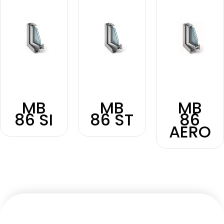
MB
MB
MB
86 SI
86 ST
86
AERO