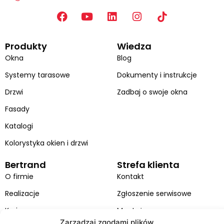
F
Y
L
I
a
o
i
n
c
u
n
s
Produkty
Wiedza
e
t
k
t
b
u
e
a
Okna
Blog
o
b
d
g
Systemy tarasowe
Dokumenty i instrukcje
o
e
i
r
k
n
a
Drzwi
Zadbaj o swoje okna
m
Fasady
Katalogi
Kolorystyka okien i drzwi
Bertrand
Strefa klienta
O firmie
Kontakt
Realizacje
Zgłoszenie serwisowe
Kariera
Montaż
Zarządzaj zgodami plików