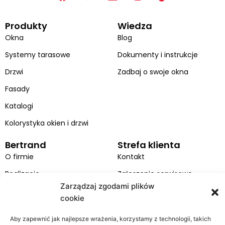
a
o
i
n
c
u
n
s
Produkty
Wiedza
e
t
k
t
b
u
e
a
Okna
Blog
o
b
d
g
Systemy tarasowe
Dokumenty i instrukcje
o
e
i
r
k
n
a
Drzwi
Zadbaj o swoje okna
m
Fasady
Katalogi
Kolorystyka okien i drzwi
Bertrand
Strefa klienta
O firmie
Kontakt
Realizacje
Zgłoszenie serwisowe
Zarządzaj zgodami plików
Kariera
Montaż
cookie
Projekty UE
RODO
Aby zapewnić jak najlepsze wrażenia, korzystamy z technologii, takich