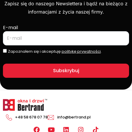
Zapisz się do naszego Newslettera i bądź na bieżąco z
informacjami z życia naszej firmy.
E-mail
Zapoznałem się i akceptuję
politykę prywatności
.
Subskrybuj
+48 58 678 07 78
info@bertrand.pl
F
Y
L
I