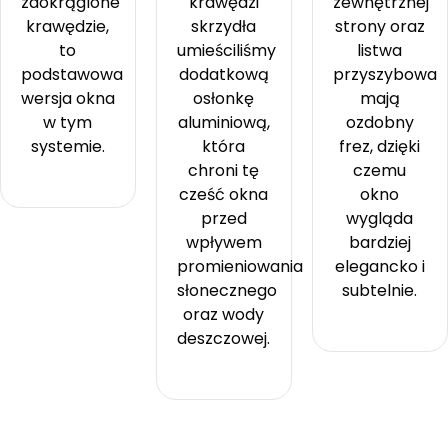
zaokrąglone
krawędzi
zewnętrznej
krawędzie,
skrzydła
strony oraz
to
umieściliśmy
listwa
podstawowa
dodatkową
przyszybowa
wersja okna
osłonkę
mają
w tym
aluminiową,
ozdobny
systemie.
która
frez, dzięki
chroni tę
czemu
cześć okna
okno
przed
wygląda
wpływem
bardziej
promieniowania
elegancko i
słonecznego
subtelnie.
oraz wody
deszczowej.